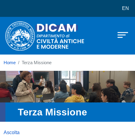
Dipartimento di Civiltà Antiche e 
Salta al contenuto principale
EN
Home
Terza Missione
Immagine
Terza Missione
Ascolta