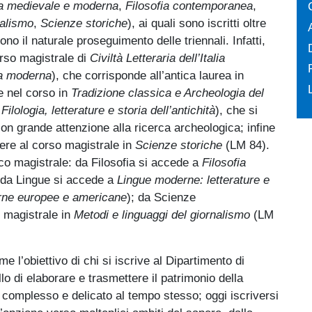
talia medievale e moderna
,
Filosofia contemporanea
,
nalismo
,
Scienze storiche
), ai quali sono iscritti oltre
ono il naturale proseguimento delle triennali. Infatti,
orso magistrale di
Civiltà Letteraria dell’Italia
ia moderna
), che corrisponde all’antica laurea in
e nel corso in
Tradizione classica e Archeologia del
ilologia, letterature e storia dell’antichità
), che si
con grande attenzione alla ricerca archeologica; infine
ere al corso magistrale in
Scienze storiche
(LM 84).
cco magistrale: da Filosofia si accede a
Filosofia
 da Lingue si accede a
Lingue moderne: letterature e
erne europee e americane
); da Scienze
o magistrale in
Metodi e linguaggi del giornalismo
(LM
 l’obiettivo di chi si iscrive al Dipartimento di
lo di elaborare e trasmettere il patrimonio della
complesso e delicato al tempo stesso; oggi iscriversi