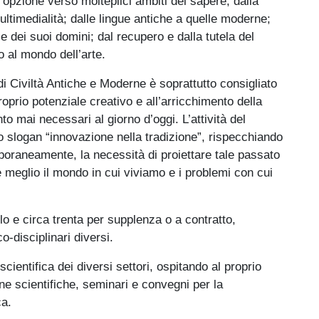
’opzione verso molteplici ambiti del sapere, dalla
ltimedialità; dalle lingue antiche a quelle moderne;
o e dei suoi domini; dal recupero e dalla tutela del
o al mondo dell’arte.
 di Civiltà Antiche e Moderne è soprattutto consigliato
roprio potenziale creativo e all’arricchimento della
anto mai necessari al giorno d’oggi. L’attività del
 slogan “innovazione nella tradizione”, rispecchiando
poraneamente, la necessità di proiettare tale passato
 meglio il mondo in cui viviamo e i problemi con cui
lo e circa trenta per supplenza o a contratto,
o-disciplinari diversi.
cientifica dei diversi settori, ospitando al proprio
lane scientifiche, seminari e convegni per la
ca.