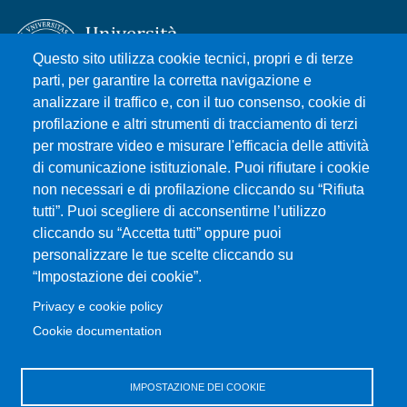
Questo sito utilizza cookie tecnici, propri e di terze
parti, per garantire la corretta navigazione e
analizzare il traffico e, con il tuo consenso, cookie di
Università degli Studi di Messina
profilazione e altri strumenti di tracciamento di terzi
Piazza Pugliatti, 1 - 98122 Messina
per mostrare video e misurare l'efficacia delle attività
Cod. Fiscale 80004070837
di comunicazione istituzionale. Puoi rifiutare i cookie
P.IVA 00724160833
non necessari e di profilazione cliccando su “Rifiuta
Centralino: 090 676 1
tutti”. Puoi scegliere di acconsentirne l’utilizzo
cliccando su “Accetta tutti” oppure puoi
MENÙ SOCIAL
personalizzare le tue scelte cliccando su
“Impostazione dei cookie”.
MENÙ FOOTER 1
Privacy e cookie policy
Accessibilità
Cookie documentation
Privacy e cookie policy
Mappa del sito
IMPOSTAZIONE DEI COOKIE