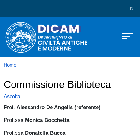
Dipartimento di Civiltà Antiche e 
Salta al contenuto principale
EN
Home
Commissione Biblioteca
Ascolta
Prof.
Alessandro De Angelis (referente)
Prof.ssa
Monica Bocchetta
Prof.ssa
Donatella Bucca