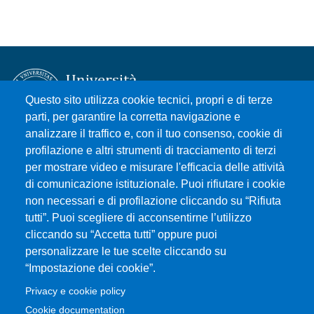
Questo sito utilizza cookie tecnici, propri e di terze
parti, per garantire la corretta navigazione e
analizzare il traffico e, con il tuo consenso, cookie di
Università degli Studi di Messina
profilazione e altri strumenti di tracciamento di terzi
Piazza Pugliatti, 1 - 98122 Messina
per mostrare video e misurare l'efficacia delle attività
Cod. Fiscale 80004070837
di comunicazione istituzionale. Puoi rifiutare i cookie
P.IVA 00724160833
non necessari e di profilazione cliccando su “Rifiuta
Centralino: 090 676 1
tutti”. Puoi scegliere di acconsentirne l’utilizzo
cliccando su “Accetta tutti” oppure puoi
MENÙ SOCIAL
personalizzare le tue scelte cliccando su
“Impostazione dei cookie”.
MENÙ FOOTER 1
Privacy e cookie policy
Accessibilità
Cookie documentation