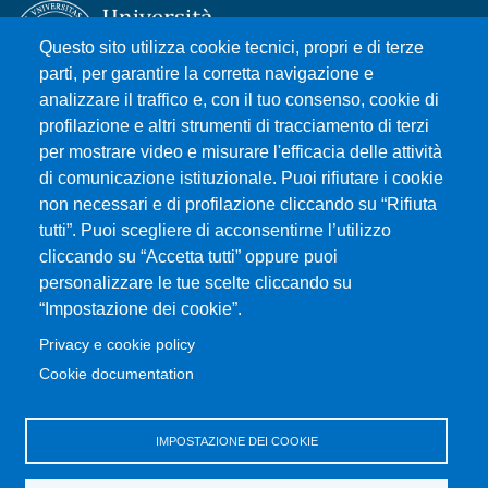
Questo sito utilizza cookie tecnici, propri e di terze
parti, per garantire la corretta navigazione e
analizzare il traffico e, con il tuo consenso, cookie di
Università degli Studi di Messina
profilazione e altri strumenti di tracciamento di terzi
Piazza Pugliatti, 1 - 98122 Messina
per mostrare video e misurare l'efficacia delle attività
Cod. Fiscale 80004070837
di comunicazione istituzionale. Puoi rifiutare i cookie
P.IVA 00724160833
non necessari e di profilazione cliccando su “Rifiuta
Centralino: 090 676 1
tutti”. Puoi scegliere di acconsentirne l’utilizzo
cliccando su “Accetta tutti” oppure puoi
MENÙ SOCIAL
personalizzare le tue scelte cliccando su
“Impostazione dei cookie”.
MENÙ FOOTER 1
Privacy e cookie policy
Accessibility statement
Cookie documentation
Privacy and cookie policy
Sitemap
IMPOSTAZIONE DEI COOKIE
MENÙ FOOTER 2
Transparent administration