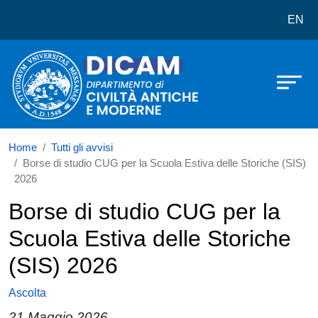
Dipartimento di Civiltà Antiche e 
Salta al contenuto principale
EN
Home
Tutti gli avvisi
Borse di studio CUG per la Scuola Estiva delle Storiche (SIS)
2026
Borse di studio CUG per la
Scuola Estiva delle Storiche
(SIS) 2026
Ascolta
21 Maggio 2026