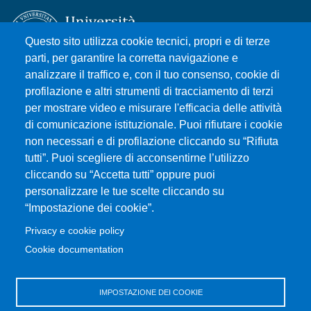
Questo sito utilizza cookie tecnici, propri e di terze
parti, per garantire la corretta navigazione e
analizzare il traffico e, con il tuo consenso, cookie di
Università degli Studi di Messina
profilazione e altri strumenti di tracciamento di terzi
Piazza Pugliatti, 1 - 98122 Messina
per mostrare video e misurare l'efficacia delle attività
Cod. Fiscale 80004070837
di comunicazione istituzionale. Puoi rifiutare i cookie
P.IVA 00724160833
non necessari e di profilazione cliccando su “Rifiuta
Centralino: 090 676 1
tutti”. Puoi scegliere di acconsentirne l’utilizzo
cliccando su “Accetta tutti” oppure puoi
MENÙ SOCIAL
personalizzare le tue scelte cliccando su
“Impostazione dei cookie”.
MENÙ FOOTER 1
Privacy e cookie policy
Accessibilità
Cookie documentation
Privacy e cookie policy
Mappa del sito
IMPOSTAZIONE DEI COOKIE