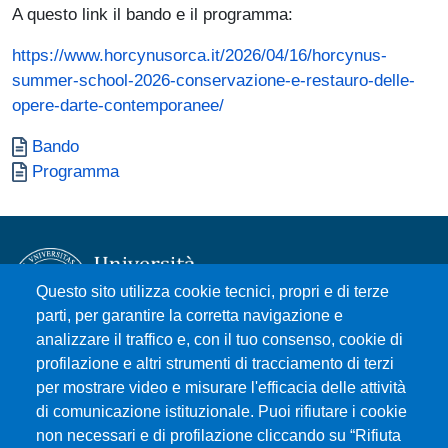
A questo link il bando e il programma:
https://www.horcynusorca.it/2026/04/16/horcynus-
summer-school-2026-conservazione-e-restauro-delle-
opere-darte-contemporanee/
Documento
Bando
Documento
Programma
Questo sito utilizza cookie tecnici, propri e di terze
parti, per garantire la corretta navigazione e
analizzare il traffico e, con il tuo consenso, cookie di
Università degli Studi di Messina
profilazione e altri strumenti di tracciamento di terzi
Piazza Pugliatti, 1 - 98122 Messina
per mostrare video e misurare l'efficacia delle attività
Cod. Fiscale 80004070837
di comunicazione istituzionale. Puoi rifiutare i cookie
P.IVA 00724160833
non necessari e di profilazione cliccando su “Rifiuta