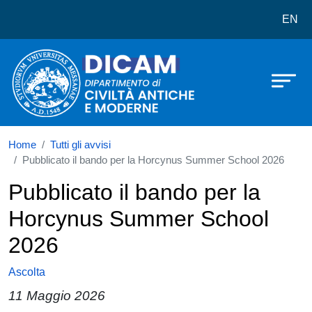
Dipartimento di Civiltà Antiche e 
Salta al contenuto principale
EN
Home
Tutti gli avvisi
Pubblicato il bando per la Horcynus Summer School 2026
Pubblicato il bando per la
Horcynus Summer School
2026
Ascolta
11 Maggio 2026