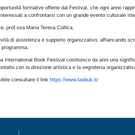
 opportunità formative offerte dal Festival, che ogni anno rap
interessati a confrontarsi con un grande evento culturale int
ce, prof.ssa Maria Teresa Collica.
ività di assistenza e supporto organizzativo, affiancando scritto
 in programma.
ina International Book Festival costituisce da anni una signif
ontatto con la direzione artistica e la segreteria organizzativ
bile consultare il link
https://www.taobuk.it/
MENÙ FOOTER 1