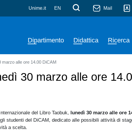
ntiche e Moderne
Salta al contenuto principale
Menù di serviz
Cerca
Unime.it
EN
Mail
Navigazione principale
Dipartimento
Didattica
Ricerca
30 marzo alle ore 14.00 DiCAM
unedì 30 marzo alle ore 14
l Internazionale del Libro Taobuk,
lunedì 30 marzo alle ore 1
 agli studenti del DiCAM, dedicato alle possibili attività di 
vità a scelta.