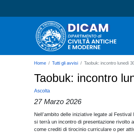
Dipartimento di Civiltà A
Home
Tutti gli avvisi
Taobuk: incontro lunedì 
Taobuk: incontro l
Ascolta
27 Marzo 2026
Paragrafo
Nell’ambito delle iniziative legate al Festiva
si terrà un incontro di presentazione rivolto
come crediti di tirocinio curriculare o per atti