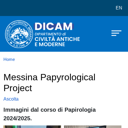
Dipartimento di Civiltà Antiche e 
Salta al contenuto principale
EN
Home
Messina Papyrological
Project
Ascolta
Immagini dal corso di Papirologia
2024/2025.