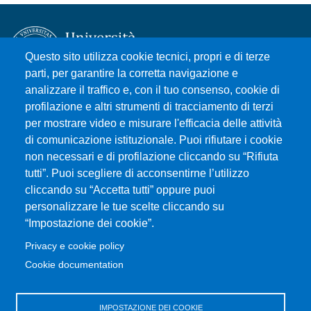
Questo sito utilizza cookie tecnici, propri e di terze
parti, per garantire la corretta navigazione e
analizzare il traffico e, con il tuo consenso, cookie di
Università degli Studi di Messina
profilazione e altri strumenti di tracciamento di terzi
Piazza Pugliatti, 1 - 98122 Messina
per mostrare video e misurare l'efficacia delle attività
Cod. Fiscale 80004070837
di comunicazione istituzionale. Puoi rifiutare i cookie
P.IVA 00724160833
non necessari e di profilazione cliccando su “Rifiuta
Centralino: 090 676 1
tutti”. Puoi scegliere di acconsentirne l’utilizzo
cliccando su “Accetta tutti” oppure puoi
MENÙ SOCIAL
personalizzare le tue scelte cliccando su
“Impostazione dei cookie”.
MENÙ FOOTER 1
Privacy e cookie policy
Accessibilità
Cookie documentation
Privacy e cookie policy
Mappa del sito
IMPOSTAZIONE DEI COOKIE