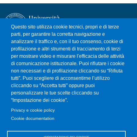
Questo sito utilizza cookie tecnici, propri e di terze
parti, per garantire la corretta navigazione e
analizzare il traffico e, con il tuo consenso, cookie di
Università degli Studi di Messina
profilazione e altri strumenti di tracciamento di terzi
Piazza Pugliatti, 1 - 98122 Messina
per mostrare video e misurare l'efficacia delle attività
Cod. Fiscale 80004070837
di comunicazione istituzionale. Puoi rifiutare i cookie
P.IVA 00724160833
non necessari e di profilazione cliccando su “Rifiuta
Centralino: 090 676 1
tutti”. Puoi scegliere di acconsentirne l’utilizzo
cliccando su “Accetta tutti” oppure puoi
MENÙ SOCIAL
personalizzare le tue scelte cliccando su
“Impostazione dei cookie”.
MENÙ FOOTER 1
Privacy e cookie policy
Accessibilità
Cookie documentation
Privacy e cookie policy
Mappa del sito