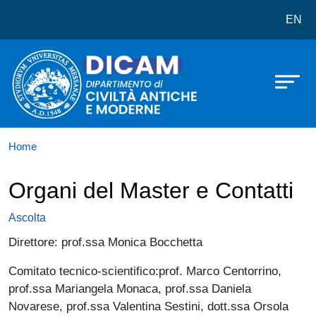
Dipartimento di Civiltà Antiche e 
Salta al contenuto principale
EN
Home
Organi del Master e Contatti
Ascolta
Direttore: prof.ssa Monica Bocchetta
Comitato tecnico-scientifico:prof. Marco Centorrino,
prof.ssa Mariangela Monaca, prof.ssa Daniela
Novarese, prof.ssa Valentina Sestini, dott.ssa Orsola