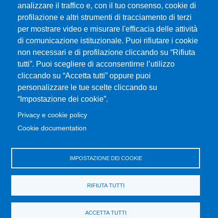
analizzare il traffico e, con il tuo consenso, cookie di
Università degli Studi di Messina
profilazione e altri strumenti di tracciamento di terzi
Piazza Pugliatti, 1 - 98122 Messina
per mostrare video e misurare l'efficacia delle attività
Cod. Fiscale 80004070837
di comunicazione istituzionale. Puoi rifiutare i cookie
P.IVA 00724160833
non necessari e di profilazione cliccando su “Rifiuta
Centralino: 090 676 1
tutti”. Puoi scegliere di acconsentirne l’utilizzo
cliccando su “Accetta tutti” oppure puoi
MENÙ SOCIAL
personalizzare le tue scelte cliccando su
“Impostazione dei cookie”.
MENÙ FOOTER 1
Privacy e cookie policy
Accessibility statement
Cookie documentation
Privacy and cookie policy
Sitemap
IMPOSTAZIONE DEI COOKIE
MENÙ FOOTER 2
Transparent administration
RIFIUTA TUTTI
Calls for application
Change your mind on cookies
ACCETTA TUTTI