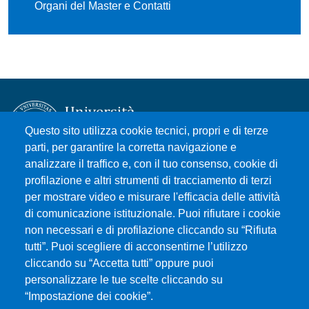
Organi del Master e Contatti
Questo sito utilizza cookie tecnici, propri e di terze
parti, per garantire la corretta navigazione e
analizzare il traffico e, con il tuo consenso, cookie di
Università degli Studi di Messina
profilazione e altri strumenti di tracciamento di terzi
Piazza Pugliatti, 1 - 98122 Messina
per mostrare video e misurare l'efficacia delle attività
Cod. Fiscale 80004070837
di comunicazione istituzionale. Puoi rifiutare i cookie
P.IVA 00724160833
non necessari e di profilazione cliccando su “Rifiuta
Centralino: 090 676 1
tutti”. Puoi scegliere di acconsentirne l’utilizzo
cliccando su “Accetta tutti” oppure puoi
MENÙ SOCIAL
personalizzare le tue scelte cliccando su
“Impostazione dei cookie”.