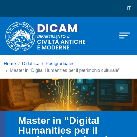
Dipartimento di Civiltà Antiche e 
Skip to main content
IT
Home
Didattica
Postgraduates
Master in “Digital Humanities per il patrimonio culturale”
Immagine
Master in “Digital
Humanities per il